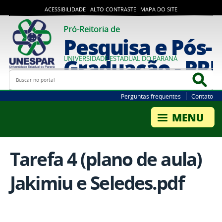
ACESSIBILIDADE
ALTO CONTRASTE
MAPA DO SITE
Pró-Reitoria de
Pesquisa e Pós-
Graduação - PR
UNIVERSIDADE ESTADUAL DO PARANÁ
Busca
Bus
Perguntas frequentes
Contato
Tarefa 4 (plano de aula)
Jakimiu e Seledes.pdf