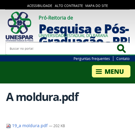
ACESSIBILIDADE
ALTO CONTRASTE
MAPA DO SITE
Pró-Reitoria de
Pesquisa e Pós-
Graduação - PR
UNIVERSIDADE ESTADUAL DO PARANÁ
Busca
Bus
Perguntas frequentes
Contato
A moldura.pdf
19_a moldura.pdf
— 202 KB