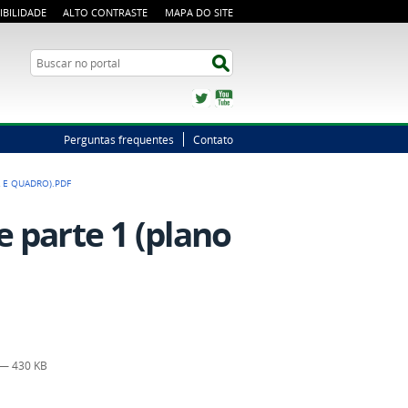
IBILIDADE
ALTO CONTRASTE
MAPA DO SITE
Busca
Buscar no portal
Twitter
YouTube
Perguntas frequentes
Contato
 E QUADRO).PDF
 parte 1 (plano
— 430 KB