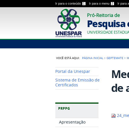
Ir para o conteúdo
1
Ir para o menu
2
Ir para
Pró-Reitoria de
Pesquisa 
UNIVERSIDADE ESTADU
VOCÊ ESTÁ AQUI:
PÁGINA INICIAL
>
GEPTEMATE
>
M
Med
Portal da Unespar
Sistema de Emissão de
de 
Certificados
PRPPG
24_med
Apresentação