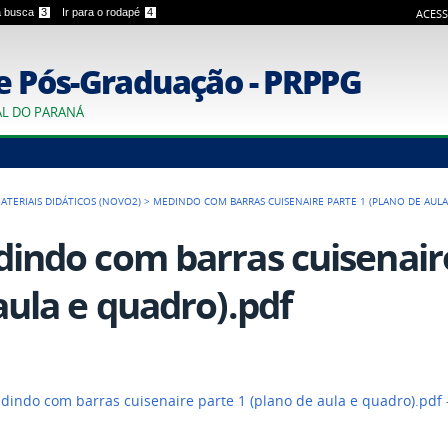
 a busca
3
Ir para o rodapé
4
ACESS
e Pós-Graduação - PRPPG
AL DO PARANÁ
ATERIAIS DIDÁTICOS (NOVO2)
>
MEDINDO COM BARRAS CUISENAIRE PARTE 1 (PLANO DE AULA
indo com barras cuisenaire
aula e quadro).pdf
indo com barras cuisenaire parte 1 (plano de aula e quadro).pdf