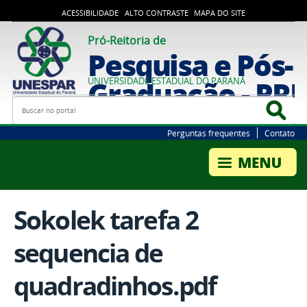
ACESSIBILIDADE
ALTO CONTRASTE
MAPA DO SITE
Pró-Reitoria de
Pesquisa e Pós-
Graduação - PR
UNIVERSIDADE ESTADUAL DO PARANÁ
Busca
Bus
Perguntas frequentes
Contato
Sokolek tarefa 2
sequencia de
quadradinhos.pdf