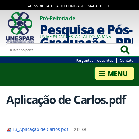
ACESSIBILIDADE
ALTO CONTRASTE
MAPA DO SITE
Pró-Reitoria de
Pesquisa e Pós-
Graduação - PR
UNIVERSIDADE ESTADUAL DO PARANÁ
Busca
Bus
Perguntas frequentes
Contato
Aplicação de Carlos.pdf
13_Aplicação de Carlos.pdf
— 212 KB