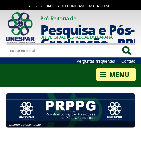
ACESSIBILIDADE
ALTO CONTRASTE
MAPA DO SITE
Pró-Reitoria de
Pesquisa e Pós-
Graduação - PR
UNIVERSIDADE ESTADUAL DO PARANÁ
Busca
Bus
Perguntas frequentes
Contato
banner apresentacao