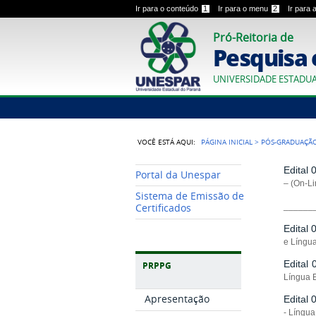
Ir para o conteúdo
1
Ir para o menu
2
Ir para
Pró-Reitoria de
Pesquisa 
UNIVERSIDADE ESTADU
VOCÊ ESTÁ AQUI:
PÁGINA INICIAL
>
PÓS-GRADUAÇÃ
Edital
Portal da Unespar
– (On-Li
Sistema de Emissão de
______
Certificados
Edital
e Língu
Edital
PRPPG
Língua 
Apresentação
Edital
- Língua