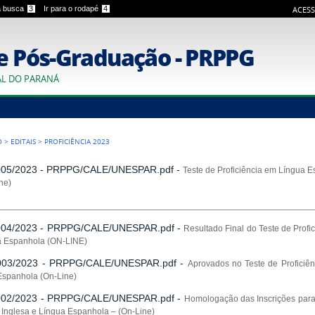
 a busca
3
Ir para o rodapé
4
ACESS
e Pós-Graduação - PRPPG
AL DO PARANÁ
O
>
EDITAIS
>
PROFICIÊNCIA 2023
 005/2023 - PRPPG/CALE/UNESPAR.pdf
-
Teste de Proficiência em Língua E
ne)
________________________________________________________________
 004/2023 - PRPPG/CALE/UNESPAR.pdf
-
Resultado Final do Teste de Profi
a Espanhola (ON-LINE)
 003/2023 - PRPPG/CALE/UNESPAR.pdf
-
Aprovados no Teste de Proficiên
Espanhola (On-Line)
 002/2023 - PRPPG/CALE/UNESPAR.pdf
-
Homologação das Inscrições para 
 Inglesa e Língua Espanhola – (On-Line)