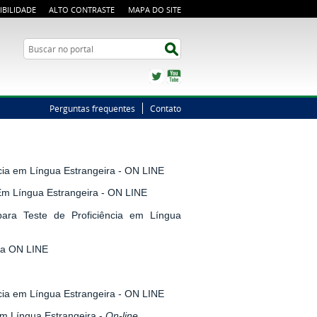
IBILIDADE
ALTO CONTRASTE
MAPA DO SITE
Busca
Buscar no portal
Twitter
YouTube
Perguntas frequentes
Contato
ncia em Língua Estrangeira - ON LINE
Em Língua Estrangeira - ON LINE
ara Teste de Proficiência em Língua
ira ON LINE
ncia em Língua Estrangeira - ON LINE
em Língua Estrangeira -
On-line