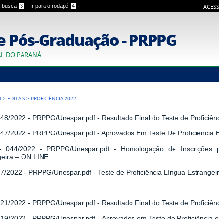
 a busca
3
Ir para o rodapé
4
ACESS
e Pós-Graduação - PRPPG
AL DO PARANÁ
O
>
EDITAIS
>
PROFICIÊNCIA 2022
 048/2022 - PRPPG/Unespar.pdf
- Resultado Final do Teste de Proficiê
 047/2022 - PRPPG/Unespar.pdf
- Aprovados Em Teste De Proficiência 
 - 044/2022 - PRPPG/Unespar.pdf
- Homologação de Inscrições p
geira – ON LINE
 37/2022 - PRPPG/Unespar.pdf
- Teste de Proficiência Língua Estrange
 021/2022 - PRPPG/Unespar.pdf
- Resultado Final do Teste de Proficiê
 019/2022 - PRPPG/Unespar.pdf
-
Aprovados em Teste de Proficiência 