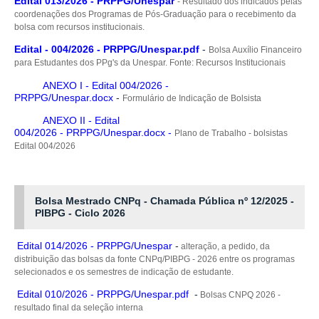
Edital 013/2026 - PRPPG/Unespar
- Resultado dos indicados pelas
coordenações dos Programas de Pós-Graduação para o recebimento da
bolsa com recursos institucionais.
Edital - 004/2026 - PRPPG/Unespar.pdf
-
Bolsa Auxílio Financeiro
para Estudantes dos PPg's da Unespar. Fonte: Recursos Institucionais
ANEXO I - Edital 004/2026 -
PRPPG/Unespar.docx
-
Formulário de Indicação de Bolsista
ANEXO II - Edital
004/2026 - PRPPG/Unespar.docx
-
Plano de Trabalho - bolsistas
Edital 004/2026
Bolsa Mestrado CNPq - Chamada Pública nº 12/2025 -
PIBPG - Ciclo 2026
Edital 014/2026 - PRPPG/Unespar
-
alteração, a pedido, da
distribuição das bolsas da fonte CNPq/PIBPG - 2026 entre os programas
selecionados e os semestres de indicação de estudante.
Edital 010/2026 - PRPPG/Unespar.pdf
-
Bolsas CNPQ 2026 -
resultado final da seleção interna