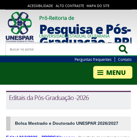
ACESSIBILIDADE
ALTO CONTRASTE
MAPA DO SITE
Pró-Reitoria de
Pesquisa e Pós-
Graduação - PR
UNIVERSIDADE ESTADUAL DO PARANÁ
Busca
Bus
Perguntas frequentes
Contato
Editais da Pós-Graduação -2026
Bolsa Mestrado e Doutorado UNESPAR 2026/2027