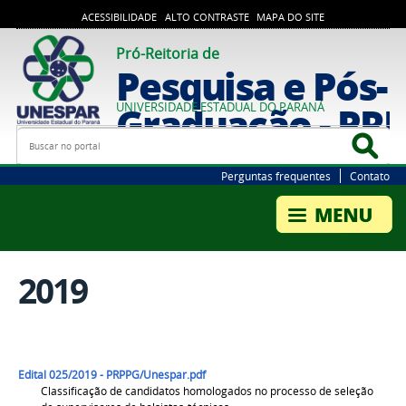
ACESSIBILIDADE
ALTO CONTRASTE
MAPA DO SITE
Pró-Reitoria de
Pesquisa e Pós-
Graduação - PR
UNIVERSIDADE ESTADUAL DO PARANÁ
Busca
Bus
Perguntas frequentes
Contato
2019
Edital 025/2019 - PRPPG/Unespar.pdf
Classificação de candidatos homologados no processo de seleção