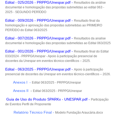
Edital - 025/2026 - PRPPG/
U
ne
spar.pdf
-
Resultados da análise
documental e homologação das propostas submetidas ao edital 063 -
2025 - SEGUNDO PERÍODO
Edital - 009/2026 - PRPPG/Unespar.pdf
-
Resultado final da
homologação e aprovação das propostas submetidas ao PRIMEIRO
PERÍODO do Edital 063/2025
Edital -
007/2026
- PRPPG/Unespar.pdf
-
Resultados da analise
documental e homologação das propostas submetidas ao Edital 063/2025
Edital -
001/2026
- PRPPG/Unespar.pdf
-
Resultado final do Edital
033/2024 - PRPPG/Unespar - Apoio à participação presencial de
docentes da Unespar em eventos técnico-científicos – 2025.
Edital - 063/2025 - PRPPG/Unespar.pdf
-
Apoio à participação
presencial de docentes da Unespar em eventos técnico-científicos – 2026.
Anexos I
-
Edital 063/2025 - PRPPG/Unespar
Anexos II
-
Edital 063/2025 - PRPPG/Unespar
Guia de Uso do Produto SPARKx - UNESPAR.pdf
-
Participação
de Eventos Perfil de Proponente
Relatório Técnico Final -
Modelo Fundação Araucária.docx