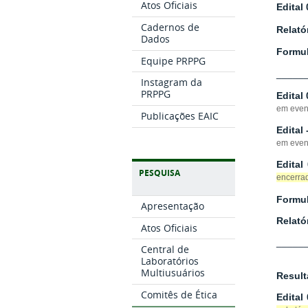
Atos Oficiais
Edital
Cadernos de
Relató
Dados
Formul
Equipe PRPPG
_____
Instagram da
PRPPG
Edital
em event
Publicações EAIC
Edital
em event
Edital
PESQUISA
encerrad
Formul
Apresentação
Relató
Atos Oficiais
_____
Central de
Laboratórios
Multiusuários
Result
Comitês de Ética
Edital