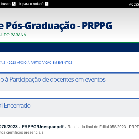
 a busca
3
Ir para o rodapé
4
ACESS
e Pós-Graduação - PRPPG
AL DO PARANÁ
TAIS
>
2023 APOIO À PARTICIPAÇÃO EM EVENTOS
o à Participação de docentes em eventos
al Encerrado
 075/2023 - PRPPG/Unespar.pdf
-
Resultado final do Edital 058/2023 - PRP
os científicos presenciais