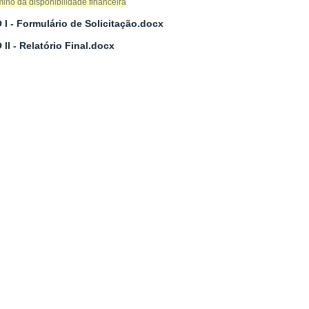
mino da disponibilidade financeira
I - Formulário de Solicitação
.docx
II - Relatório Final
.docx