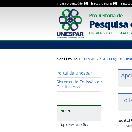
Ir para o conteúdo
1
Ir para o menu
2
Ir para
Pró-Reitoria de
Pesquisa 
UNIVERSIDADE ESTADU
VOCÊ ESTÁ AQUI:
PÁGINA INICIAL
>
PESQUISA
>
EDI
Portal da Unespar
Apoi
Sistema de Emissão de
Certificados
Edit
PRPPG
Edital
Apresentação
em event