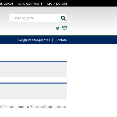
IBILIDADE
ALTO CONTRASTE
MAPA DO SITE
Busca
Buscar no portal
Twitter
YouTube
Perguntas frequentes
Contato
PG/Unespar - Apoio à Participação de docentes