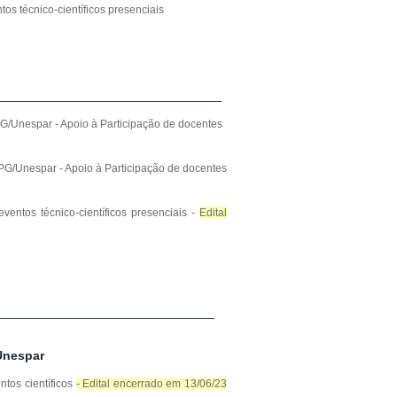
os técnico-científicos presenciais
________________________________
G/Unespar - Apoio à Participação de docentes
PG/Unespar - Apoio à Participação de docentes
entos técnico-científicos presenciais -
Edital
_______________________________
Unespar
ntos científicos
- Edital encerrado em 13/06/23