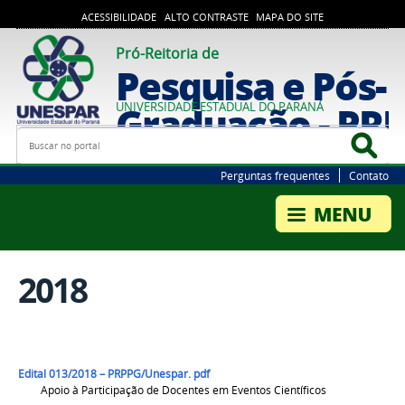
ACESSIBILIDADE
ALTO CONTRASTE
MAPA DO SITE
Pró-Reitoria de
Pesquisa e Pós-
Graduação - PR
UNIVERSIDADE ESTADUAL DO PARANÁ
Busca
Bus
Perguntas frequentes
Contato
2018
Edital 013/2018 – PRPPG/Unespar. pdf
Apoio à Participação de Docentes em Eventos Científicos