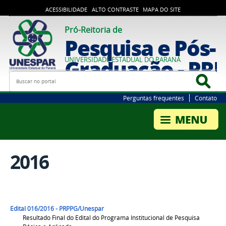
ACESSIBILIDADE
ALTO CONTRASTE
MAPA DO SITE
Pró-Reitoria de
Pesquisa e Pós-
Graduação - PR
UNIVERSIDADE ESTADUAL DO PARANÁ
Busca
Bus
Perguntas frequentes
Contato
2016
Edital 016/2016 - PRPPG/Unespar
Resultado Final do Edital do Programa Institucional de Pesquisa