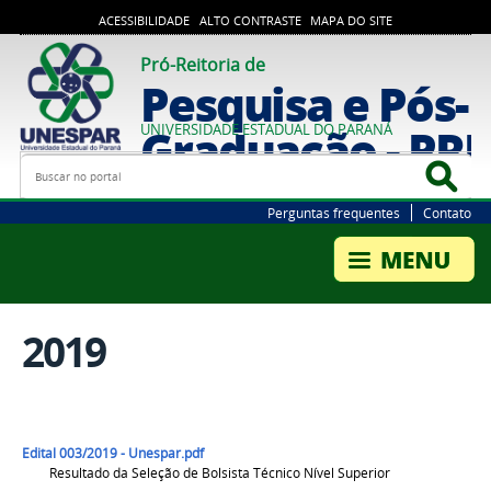
ACESSIBILIDADE
ALTO CONTRASTE
MAPA DO SITE
Pró-Reitoria de
Pesquisa e Pós-
Graduação - PR
UNIVERSIDADE ESTADUAL DO PARANÁ
Busca
Bus
Perguntas frequentes
Contato
2019
Edital 003/2019 - Unespar.pdf
Resultado da Seleção de Bolsista Técnico Nível Superior