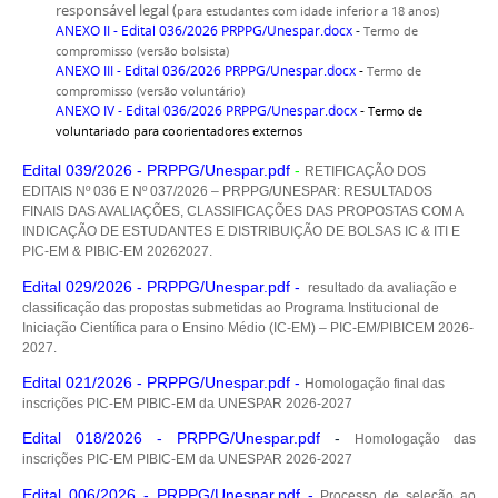
responsável legal (
para estudantes com idade inferior a 18 anos)
ANEXO II - Edital 036/2026 PRPPG/Unespar.docx
-
Termo de
compromisso (versão bolsista)
ANEXO III - Edital 036/2026 PRPPG/Unespar.docx
-
Termo de
compromisso (versão voluntário)
ANEXO IV - Edital 036/2026 PRPPG/Unespar.docx
-
Termo de
voluntariado para coorientadores externos
Edital 039/2026 - P
RPPG/U
nespar.pdf
-
RETIFICAÇÃO DOS
EDITAIS Nº 036 E Nº 037/2026 – PRPPG/UNESPAR: RESULTADOS
FINAIS DAS AVALIAÇÕES, CLASSIFICAÇÕES DAS PROPOSTAS COM A
INDICAÇÃO DE ESTUDANTES E DISTRIBUIÇÃO DE BOLSAS IC & ITI E
PIC-EM & PIBIC-EM 20262027.
Edital 029/2026 - PRPPG/Unespar.pdf -
resultado da avaliação e
classificação das propostas submetidas ao Programa Institucional de
Iniciação Científica para o Ensino Médio (IC-EM) – PIC-EM/PIBICEM 2026-
2027.
Edital 021/2026 - PRPPG/Unespar.pdf -
Homologação final das
inscrições PIC-EM PIBIC-EM da UNESPAR 2026-2027
Edital 018/2026 - PRPPG/Unespar.pdf
-
Homologação das
inscrições PIC-EM PIBIC-EM da UNESPAR 2026-2027
Edital 006/2026 - PRPPG/Unespar.pdf
-
Processo de seleção ao