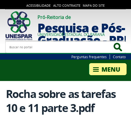
ACESSIBILIDADE
ALTO CONTRASTE
MAPA DO SITE
Pró-Reitoria de
Pesquisa e Pós-
Graduação - PR
UNIVERSIDADE ESTADUAL DO PARANÁ
Busca
Bus
Perguntas frequentes
Contato
Rocha sobre as tarefas
10 e 11 parte 3.pdf