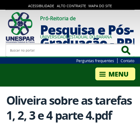
ACESSIBILIDADE
ALTO CONTRASTE
MAPA DO SITE
Pró-Reitoria de
Pesquisa e Pós-
Graduação - PR
UNIVERSIDADE ESTADUAL DO PARANÁ
Busca
Bus
Perguntas frequentes
Contato
Oliveira sobre as tarefas
1, 2, 3 e 4 parte 4.pdf