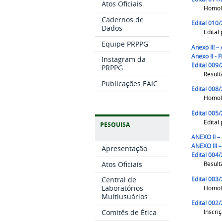
Atos Oficiais
Homolo
Cadernos de
Edital 010
Dados
Edital
Equipe PRPPG
Anexo III –
Anexo II - 
Instagram da
Edital 009
PRPPG
Result
Publicações EAIC
Edital 008
Homolo
Edital 005
Edital
PESQUISA
ANEXO II –
ANEXO III 
Apresentação
Edital 004
Atos Oficiais
Result
Edital 003
Central de
Laboratórios
Homol
Multiusuários
Edital 002
Comitês de Ética
Inscri