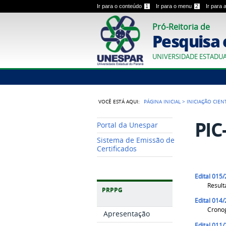
Ir para o conteúdo
1
Ir para o menu
2
Ir para
Pró-Reitoria de
Pesquisa 
UNIVERSIDADE ESTADU
VOCÊ ESTÁ AQUI:
PÁGINA INICIAL
>
INICIAÇÃO CIEN
PIC
Portal da Unespar
Sistema de Emissão de
Certificados
Edital 015
Result
PRPPG
Edital 014
Crono
Apresentação
Edital 011