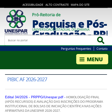
ACESSIBILIDADE
ALTO CONTRASTE
MAPA DO SITE
Pró-Reitoria de
Pesquisa e Pós-
Graduação - PR
UNIVERSIDADE ESTADUAL DO PARANÁ
Busca
Bus
Perguntas frequentes
Contato
PIBIC AF 2026-2027
Edital 34/2026 - PRPPG/Unespar.pdf -
HOMOLOGAÇÃO FINAL
(APÓS RECURSOS) E AVALIAÇÃO DAS INSCRIÇÕES DO PROGRAMA
INSTITUCIONAL DE BOLSAS DE INICIAÇÃO CIENTÍFICA NAS AÇÕES
AFIRMATIVAS DA UNESPAR 2026-2027.