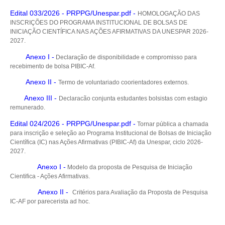
Edital 033/2026 - PRPPG/Unespar.pdf -
HOMOLOGAÇÃO DAS
INSCRIÇÕES DO PROGRAMA INSTITUCIONAL DE BOLSAS DE
INICIAÇÃO CIENTÍFICA NAS AÇÕES AFIRMATIVAS DA UNESPAR 2026-
2027.
Anexo I -
Declaração de disponibilidade e compromisso para
recebimento de bolsa PIBIC-Af.
Anexo II -
Termo de voluntariado coorientadores externos.
Anexo III
-
Declaracão conjunta estudantes bolsistas com estagio
remunerado.
Edital 024/2026 - PRPPG/Unespar.pdf -
Tornar pública a chamada
para inscrição e seleção ao Programa Institucional de Bolsas de Iniciação
Científica (IC) nas Ações Afirmativas (PIBIC-Af) da Unespar, ciclo 2026-
2027.
Anexo I
-
Modelo da proposta de Pesquisa de Iniciação
Cientifica - Ações Afirmativas.
Anexo II -
Critérios para Avaliação da Proposta de Pesquisa
IC-AF por parecerista ad hoc.