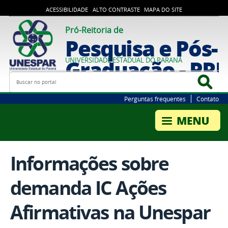
ACESSIBILIDADE
ALTO CONTRASTE
MAPA DO SITE
Pró-Reitoria de
Pesquisa e Pós-
Graduação - PR
UNIVERSIDADE ESTADUAL DO PARANÁ
Busca
Bus
Perguntas frequentes
Contato
Informações sobre
demanda IC Ações
Afirmativas na Unespar