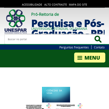
ACESSIBILIDADE
ALTO CONTRASTE
MAPA DO SITE
Pró-Reitoria de
Pesquisa e Pós-
Graduação - PR
UNIVERSIDADE ESTADUAL DO PARANÁ
Busca
Bus
Perguntas frequentes
Contato