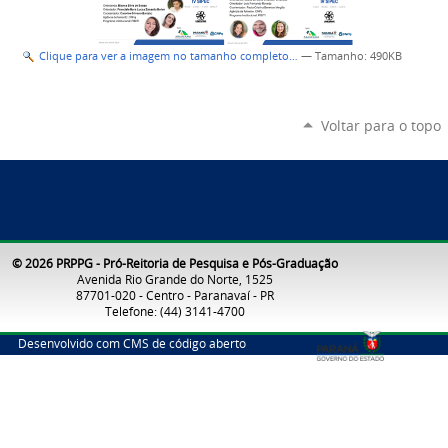
Clique para ver a imagem no tamanho completo…
—
Tamanho
: 490KB
Voltar para o topo
© 2026 PRPPG - Pró-Reitoria de Pesquisa e Pós-Graduação
Avenida Rio Grande do Norte, 1525
87701-020 - Centro - Paranavaí - PR
Telefone: (44) 3141-4700
Desenvolvido com CMS de código aberto