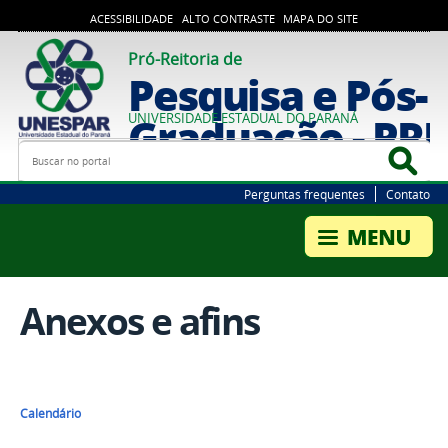
ACESSIBILIDADE
ALTO CONTRASTE
MAPA DO SITE
Pró-Reitoria de
Pesquisa e Pós-
Graduação - PR
UNIVERSIDADE ESTADUAL DO PARANÁ
Busca
Bus
Perguntas frequentes
Contato
Anexos e afins
Calendário