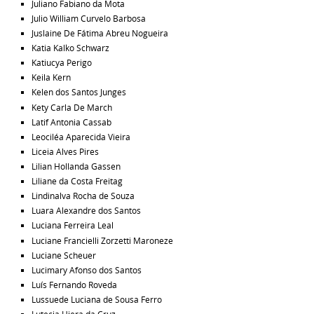
Juliano Fabiano da Mota
Julio William Curvelo Barbosa
Juslaine De Fátima Abreu Nogueira
Katia Kalko Schwarz
Katiucya Perigo
Keila Kern
Kelen dos Santos Junges
Kety Carla De March
Latif Antonia Cassab
Leociléa Aparecida Vieira
Liceia Alves Pires
Lilian Hollanda Gassen
Liliane da Costa Freitag
Lindinalva Rocha de Souza
Luara Alexandre dos Santos
Luciana Ferreira Leal
Luciane Francielli Zorzetti Maroneze
Luciane Scheuer
Lucimary Afonso dos Santos
Luís Fernando Roveda
Lussuede Luciana de Sousa Ferro