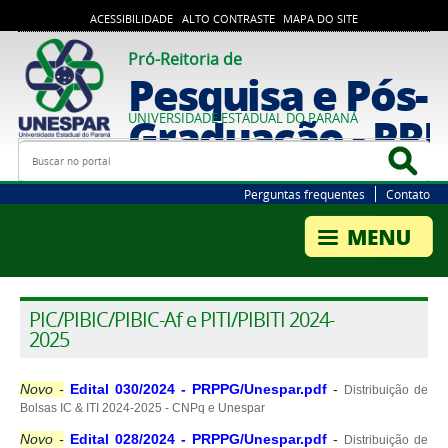
ACESSIBILIDADE
ALTO CONTRASTE
MAPA DO SITE
Pró-Reitoria de
Pesquisa e Pós-
Graduação - PR
UNIVERSIDADE ESTADUAL DO PARANÁ
Busca
Bus
Perguntas frequentes
Contato
PIC/PIBIC/PIBIC-Af e PITI/PIBITI 2024-
2025
Novo -
Edital 030/2024 - PRPPG/Unespar.pdf
-
Distribuição de
Bolsas IC & ITI 2024-2025 - CNPq e Unespar
Novo -
Edital 028/2024 - PRPPG/Unespar.pdf
-
Distribuição de