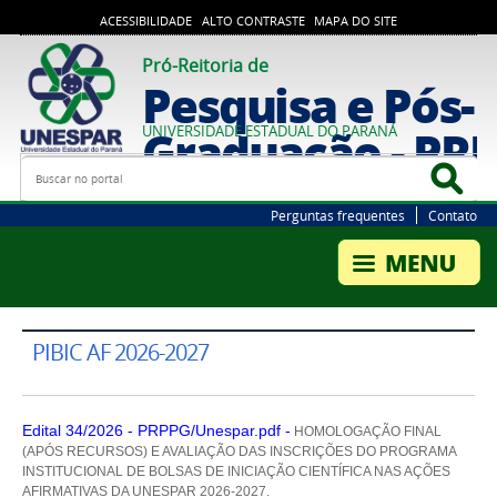
ACESSIBILIDADE
ALTO CONTRASTE
MAPA DO SITE
Pró-Reitoria de
Pesquisa e Pós-
Graduação - PR
UNIVERSIDADE ESTADUAL DO PARANÁ
Busca
Bus
Perguntas frequentes
Contato
PIBIC AF 2026-2027
Edital 34/2026 - PRPPG/Unespar.pdf -
HOMOLOGAÇÃO FINAL
(APÓS RECURSOS) E AVALIAÇÃO DAS INSCRIÇÕES DO PROGRAMA
INSTITUCIONAL DE BOLSAS DE INICIAÇÃO CIENTÍFICA NAS AÇÕES
AFIRMATIVAS DA UNESPAR 2026-2027.