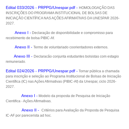
Edital 033/2026 - PRPPG/Unespar.pdf -
HOMOLOGAÇÃO DAS
INSCRIÇÕES DO PROGRAMA INSTITUCIONAL DE BOLSAS DE
INICIAÇÃO CIENTÍFICA NAS AÇÕES AFIRMATIVAS DA UNESPAR 2026-
2027.
Anexo I -
Declaração de disponibilidade e compromisso para
recebimento de bolsa PIBIC-Af.
Anexo II -
Termo de voluntariado coorientadores externos.
Anexo III
-
Declaracão conjunta estudantes bolsistas com estagio
remunerado.
Edital 024/2026 - PRPPG/Unespar.pdf -
Tornar pública a chamada
para inscrição e seleção ao Programa Institucional de Bolsas de Iniciação
Científica (IC) nas Ações Afirmativas (PIBIC-Af) da Unespar, ciclo 2026-
2027.
Anexo I
-
Modelo da proposta de Pesquisa de Iniciação
Cientifica - Ações Afirmativas.
Anexo II -
Critérios para Avaliação da Proposta de Pesquisa
IC-AF por parecerista ad hoc.