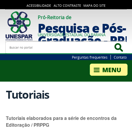
ACESSIBILIDADE
ALTO CONTRASTE
MAPA DO SITE
Pró-Reitoria de
Pesquisa e Pós-
Graduação - PR
UNIVERSIDADE ESTADUAL DO PARANÁ
Busca
Bus
Perguntas frequentes
Contato
Tutoriais
Tutoriais elaborados para a série de encontros da
Editoração / PRPPG