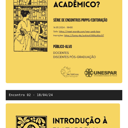
Encontro 02 - 18/04/24