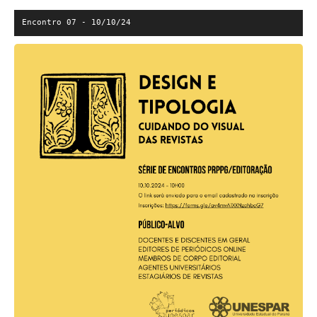
Encontro 07 - 10/10/24