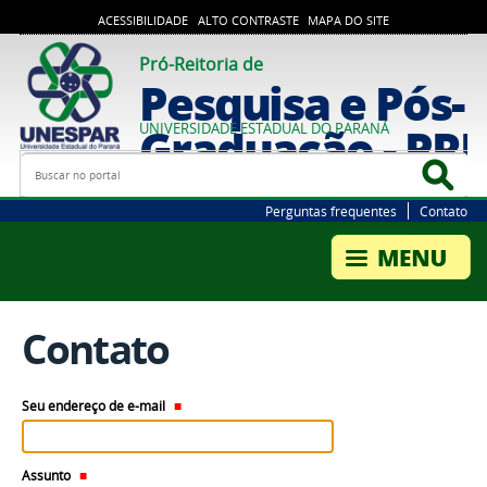
ACESSIBILIDADE
ALTO CONTRASTE
MAPA DO SITE
Pró-Reitoria de
Pesquisa e Pós-
Graduação - PR
UNIVERSIDADE ESTADUAL DO PARANÁ
Busca
Bus
Perguntas frequentes
Contato
Contato
Seu endereço de e-mail
Assunto